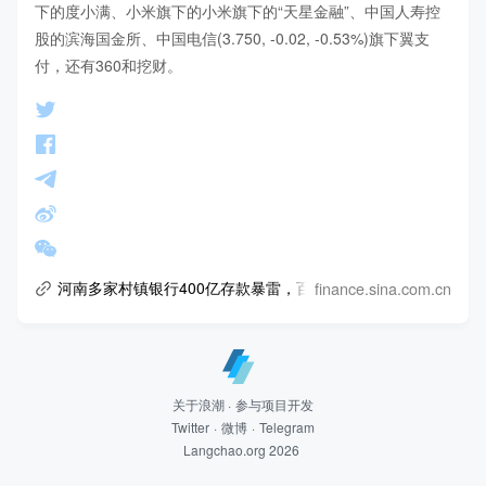
下的度小满、小米旗下的小米旗下的“天星金融”、中国人寿控
股的滨海国金所、中国电信(3.750, -0.02, -0.53%)旗下翼支
付，还有360和挖财。
finance.sina.com.cn
河南多家村镇银行400亿存款暴雷，百度、小米、360或牵涉其
关于浪潮
·
参与项目开发
Twitter
·
微博
·
Telegram
Langchao.org 2026