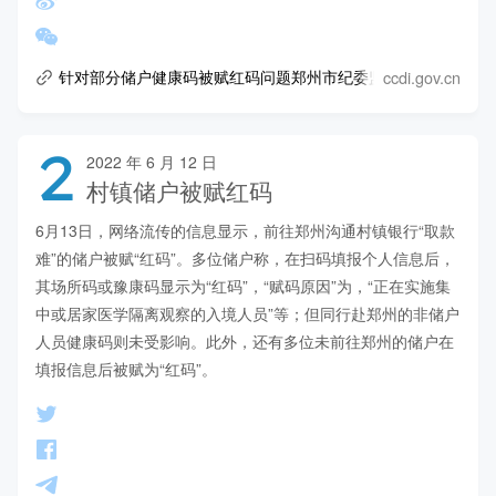
ccdi.gov.cn
针对部分储户健康码被赋红码问题郑州市纪委监委启动调查问责
2
2022 年 6 月 12 日
村镇储户被赋红码
6月13日，网络流传的信息显示，前往郑州沟通村镇银行“取款
难”的储户被赋“红码”。多位储户称，在扫码填报个人信息后，
其场所码或豫康码显示为“红码”，“赋码原因”为，“正在实施集
中或居家医学隔离观察的入境人员”等；但同行赴郑州的非储户
人员健康码则未受影响。此外，还有多位未前往郑州的储户在
填报信息后被赋为“红码”。