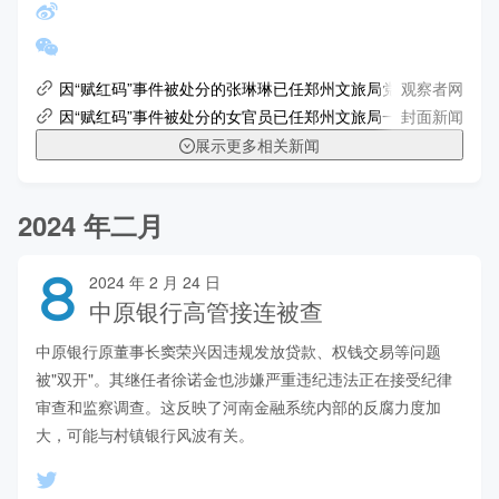
观察者网
因“赋红码”事件被处分的张琳琳已任郑州文旅局党组书记 当地
封面新闻
因“赋红码”事件被处分的女官员已任郑州文旅局一把手
展示更多相关新闻
2024 年二月
8
2024 年 2 月 24 日
中原银行高管接连被查
中原银行原董事长窦荣兴因违规发放贷款、权钱交易等问题
被"双开"。其继任者徐诺金也涉嫌严重违纪违法正在接受纪律
审查和监察调查。这反映了河南金融系统内部的反腐力度加
大，可能与村镇银行风波有关。