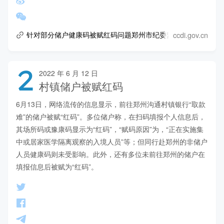
ccdi.gov.cn
针对部分储户健康码被赋红码问题郑州市纪委监委启动调查问责
2
2022 年 6 月 12 日
村镇储户被赋红码
6月13日，网络流传的信息显示，前往郑州沟通村镇银行“取款
难”的储户被赋“红码”。多位储户称，在扫码填报个人信息后，
其场所码或豫康码显示为“红码”，“赋码原因”为，“正在实施集
中或居家医学隔离观察的入境人员”等；但同行赴郑州的非储户
人员健康码则未受影响。此外，还有多位未前往郑州的储户在
填报信息后被赋为“红码”。