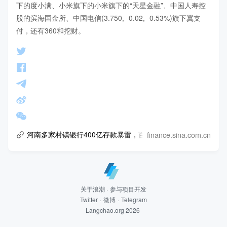
下的度小满、小米旗下的小米旗下的“天星金融”、中国人寿控
股的滨海国金所、中国电信(3.750, -0.02, -0.53%)旗下翼支
付，还有360和挖财。
finance.sina.com.cn
河南多家村镇银行400亿存款暴雷，百度、小米、360或牵涉其
关于浪潮
·
参与项目开发
Twitter
·
微博
·
Telegram
Langchao.org 2026