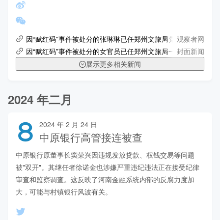
观察者网
因“赋红码”事件被处分的张琳琳已任郑州文旅局党组书记 当地
封面新闻
因“赋红码”事件被处分的女官员已任郑州文旅局一把手
展示更多相关新闻
2024 年二月
8
2024 年 2 月 24 日
中原银行高管接连被查
中原银行原董事长窦荣兴因违规发放贷款、权钱交易等问题
被"双开"。其继任者徐诺金也涉嫌严重违纪违法正在接受纪律
审查和监察调查。这反映了河南金融系统内部的反腐力度加
大，可能与村镇银行风波有关。