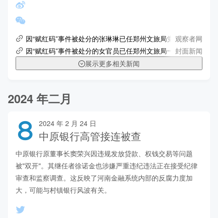
观察者网
因“赋红码”事件被处分的张琳琳已任郑州文旅局党组书记 当地
封面新闻
因“赋红码”事件被处分的女官员已任郑州文旅局一把手
展示更多相关新闻
2024 年二月
8
2024 年 2 月 24 日
中原银行高管接连被查
中原银行原董事长窦荣兴因违规发放贷款、权钱交易等问题
被"双开"。其继任者徐诺金也涉嫌严重违纪违法正在接受纪律
审查和监察调查。这反映了河南金融系统内部的反腐力度加
大，可能与村镇银行风波有关。