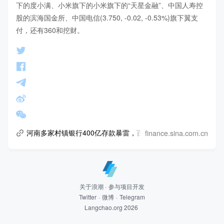
下的度小满、小米旗下的小米旗下的“天星金融”、中国人寿控
股的滨海国金所、中国电信(3.750, -0.02, -0.53%)旗下翼支
付，还有360和挖财。
finance.sina.com.cn
河南多家村镇银行400亿存款暴雷，百度、小米、360或牵涉其
关于浪潮
·
参与项目开发
Twitter
·
微博
·
Telegram
Langchao.org 2026