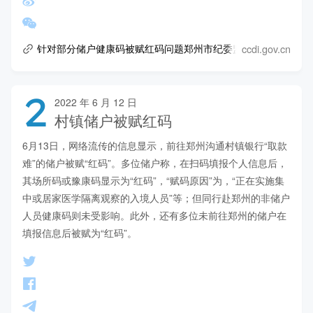
ccdi.gov.cn
针对部分储户健康码被赋红码问题郑州市纪委监委启动调查问责
2
2022 年 6 月 12 日
村镇储户被赋红码
6月13日，网络流传的信息显示，前往郑州沟通村镇银行“取款
难”的储户被赋“红码”。多位储户称，在扫码填报个人信息后，
其场所码或豫康码显示为“红码”，“赋码原因”为，“正在实施集
中或居家医学隔离观察的入境人员”等；但同行赴郑州的非储户
人员健康码则未受影响。此外，还有多位未前往郑州的储户在
填报信息后被赋为“红码”。