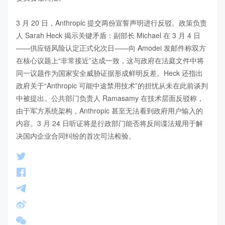
3 月 20 日，Anthropic 提交两份宣誓声明进行反驳。政策负责
人 Sarah Heck 揭示关键矛盾：副部长 Michael 在 3 月 4 日
——供应链风险认定正式化次日——向 Amodei 发邮件称双方
在核心议题上“非常接近”达成一致，这与政府在法庭文件中将
同一议题作为国家安全威胁证据形成鲜明反差。Heck 还指出
政府关于“Anthropic 可能中途禁用技术”的担忧从未在此前谈判
中被提出。公共部门负责人 Ramasamy 在技术层面反驳称，
由于军方系统架构，Anthropic 甚至无法看到政府用户输入的
内容。3 月 24 日听证将是行政部门能否将反间谍法规用于解
决国内企业合同纠纷的首次司法检验。