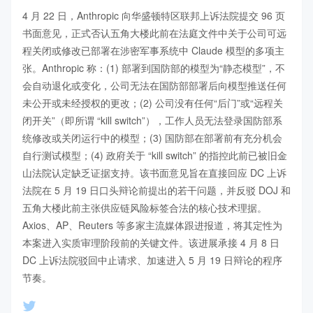
4 月 22 日，Anthropic 向华盛顿特区联邦上诉法院提交 96 页
书面意见，正式否认五角大楼此前在法庭文件中关于公司可远
程关闭或修改已部署在涉密军事系统中 Claude 模型的多项主
张。Anthropic 称：(1) 部署到国防部的模型为“静态模型”，不
会自动退化或变化，公司无法在国防部部署后向模型推送任何
未公开或未经授权的更改；(2) 公司没有任何“后门”或“远程关
闭开关”（即所谓 “kill switch”），工作人员无法登录国防部系
统修改或关闭运行中的模型；(3) 国防部在部署前有充分机会
自行测试模型；(4) 政府关于 “kill switch” 的指控此前已被旧金
山法院认定缺乏证据支持。该书面意见旨在直接回应 DC 上诉
法院在 5 月 19 日口头辩论前提出的若干问题，并反驳 DOJ 和
五角大楼此前主张供应链风险标签合法的核心技术理据。
Axios、AP、Reuters 等多家主流媒体跟进报道，将其定性为
本案进入实质审理阶段前的关键文件。该进展承接 4 月 8 日 
DC 上诉法院驳回中止请求、加速进入 5 月 19 日辩论的程序
节奏。