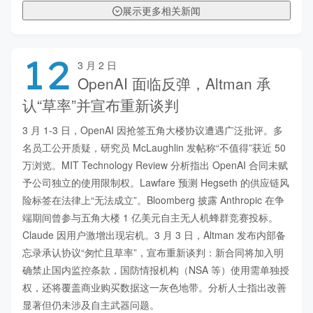
展示更多相关新闻
12
3 月 2 日
OpenAI 面临反弹，Altman 承
认“草率”并宣布重新谈判
3 月 1-3 日，OpenAI 因抢签五角大楼协议遭遇广泛批评。多
名员工公开质疑，研究员 McLaughlin 发帖称“不值得”获近 50 
万浏览。MIT Technology Review 分析指出 OpenAI 合同未赋
予公司独立的使用限制权。Lawfare 预测 Hegseth 的供应链风
险标签在法律上“无法成立”。Bloomberg 披露 Anthropic 在争
端期间曾参与五角大楼 1 亿美元自主无人机蜂群竞赛投标。
Claude 因用户激增出现宕机。3 月 3 日，Altman 发布内部备
忘录承认协议“匆忙且草率”，宣布重新谈判：新合同将加入明
确禁止国内监控条款，国防情报机构（NSA 等）使用需单独授
权，还将覆盖商业购买数据这一灰色地带。分析人士指出改善
显著但仍未涉及自主武器问题。