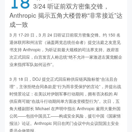
18
3/24 听证前双方密集交锋，
Anthropic 揭示五角大楼曾称“非常接近”达
成一致
3 月 17-20 日，3 月 24 日听证日前双方密集交锋。约 150 名
退休联邦和州法官（涵盖两党总统任命者）提交法庭之友意见
书支持 Anthropic，为听证前最大规模的司法界支持。政府首
次正式回应，白宫发言人称总统“绝不允许一家激进左翼觉醒企
业来指挥军队如何运作”。

3 月 18 日，DOJ 提交正式回应称供应链风险标签“合法且合
理”，主张拒绝合同条款是“行为而非受保护的言论”，并提出战
时情景论证：在美以对伊朗军事行动期间，拥有否决权的 AI 
供应商可能“在战斗行动期间单方面改变模型行为”。次日，五
角大楼副部长 Michael 在声明中指出 Anthropic 雇用大量外国
公民——包括中国员工——构成安全风险，援引中国《国家情
报法》论证。Anthropic 同日在闭门会议中向众议院国土安全
委员会做简报。
