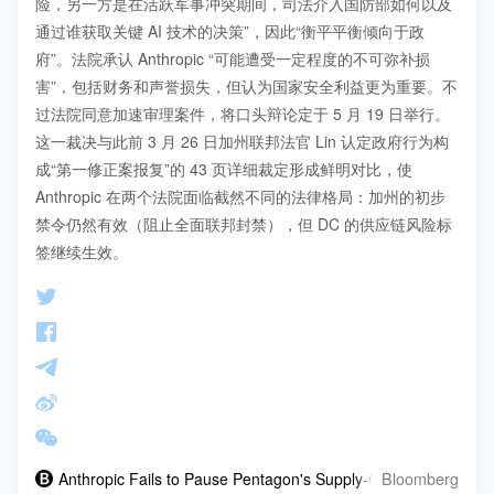
险，另一方是在活跃军事冲突期间，司法介入国防部如何以及
通过谁获取关键 AI 技术的决策”，因此“衡平平衡倾向于政
府”。法院承认 Anthropic “可能遭受一定程度的不可弥补损
害”，包括财务和声誉损失，但认为国家安全利益更为重要。不
过法院同意加速审理案件，将口头辩论定于 5 月 19 日举行。
这一裁决与此前 3 月 26 日加州联邦法官 Lin 认定政府行为构
成“第一修正案报复”的 43 页详细裁定形成鲜明对比，使 
Anthropic 在两个法院面临截然不同的法律格局：加州的初步
禁令仍然有效（阻止全面联邦封禁），但 DC 的供应链风险标
签继续生效。
Bloomberg
Anthropic Fails to Pause Pentagon's Supply-Chain Risk Label,