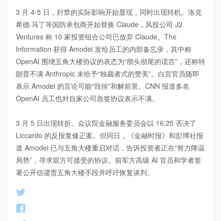
3 月 4-5 日，封禁的实际影响开始显现，同时出现转机。洛克
希德·马丁等国防承包商开始替换 Claude，风投公司 J2 
Ventures 称 10 家投资组合公司已放弃 Claude。The 
Information 获得 Amodei 发给员工的内部备忘录，其中称 
OpenAI 围绕五角大楼协议的表态为“彻头彻尾的谎言”，还称特
朗普不满 Anthropic 未给予“独裁者式的赞美”。白宫官员随即
表示 Amodei 的言论可能“毁掉”和解前景。CNN 报道多名 
OpenAI 员工也对自家公司急签协议表示不满。

3 月 5 日出现转折。众议院金融服务委员会以 16:25 否决了 
Liccardo 的反报复修正案。但同日，《金融时报》和彭博社报
道 Amodei 已与五角大楼重启对话，告诉投资者正在“努力降温
局势”，寻求双方可接受的协议。前军方高级 AI 官员和学者签
署公开信谴责五角大楼手段并呼吁恢复谈判。