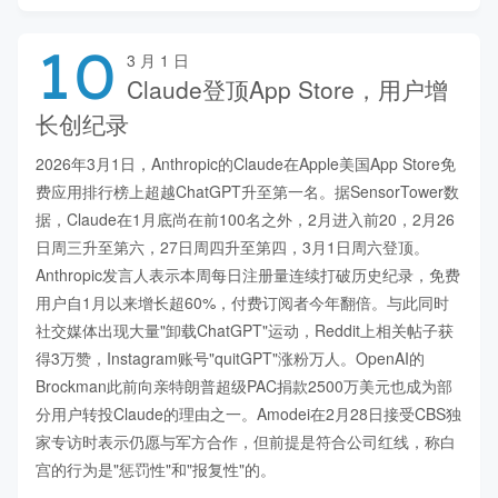
10
3 月 1 日
Claude登顶App Store，用户增
长创纪录
2026年3月1日，Anthropic的Claude在Apple美国App Store免
费应用排行榜上超越ChatGPT升至第一名。据SensorTower数
据，Claude在1月底尚在前100名之外，2月进入前20，2月26
日周三升至第六，27日周四升至第四，3月1日周六登顶。
Anthropic发言人表示本周每日注册量连续打破历史纪录，免费
用户自1月以来增长超60%，付费订阅者今年翻倍。与此同时
社交媒体出现大量"卸载ChatGPT"运动，Reddit上相关帖子获
得3万赞，Instagram账号"quitGPT"涨粉万人。OpenAI的
Brockman此前向亲特朗普超级PAC捐款2500万美元也成为部
分用户转投Claude的理由之一。Amodei在2月28日接受CBS独
家专访时表示仍愿与军方合作，但前提是符合公司红线，称白
宫的行为是"惩罚性"和"报复性"的。