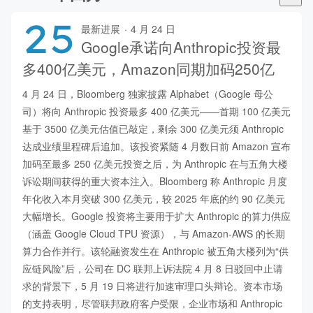
25
最新进展
·
4 月 24 日
Google承诺向Anthropic投资最
多400亿美元，Amazon同期加码250亿
4 月 24 日，Bloomberg 独家披露 Alphabet（Google 母公
司）将向 Anthropic 投资最多 400 亿美元——首期 100 亿美元
基于 3500 亿美元估值已敲定，剩余 300 亿美元须 Anthropic 
达成业绩里程碑后追加。该投资紧随 4 月数日前 Amazon 宣布
加码至最多 250 亿美元投资之后，为 Anthropic 在与五角大楼
诉讼期间获得的重大资本注入。Bloomberg 称 Anthropic 月度
年化收入本月突破 300 亿美元，较 2025 年底的约 90 亿美元
大幅增长。Google 投资将主要用于扩大 Anthropic 的算力供应
（涵盖 Google Cloud TPU 资源），与 Amazon-AWS 的长期
算力合作并行。该轮融资发生在 Anthropic 被五角大楼列为“供
应链风险”后，公司在 DC 联邦上诉法院 4 月 8 日驳回中止请
求的背景下，5 月 19 日将进行加速审理口头辩论。资本市场
的支持表明，尽管联邦政府客户受限，企业市场和 Anthropic 