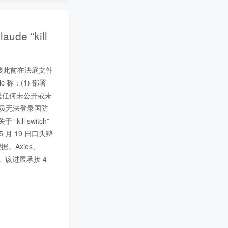
e “kill
角大楼此前在法庭文件
 称：(1) 部署
送任何未公开或未
作人员无法登录国防
l switch” 
月 19 日口头辩
。Axios、
该进展承接 4 