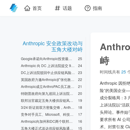
首页
话题
指南
Anthropic 安全政策改动与
Anth
五角大楼对峙
峙
Google承诺向Anthropic投资最多400亿美元，Amazon同期加码250亿
25
Anthropic 向 DC 上诉法院提交 96 页书面意见，否认存在 Claude “kill switch”
24
时间线共有
25
DC上诉法院驳回中止供应链风险标签请求，加速审理定于5月19日辩论
23
英国政府力邀Anthropic扩张伦敦，提出4000万英镑研究实验室和双重上市方案
22
Anthropic
Anthropic成立AnthroPAC员工政治行动委员会，瞄准中期选举
21
险”的美国企业
特朗普政府向第九巡回上诉法院上诉初步禁令裁决
20
成分裂格局：3 
联邦法官裁定五角大楼供应链风险标签构成“第一修正案报复”，颁发初步禁令
19
上诉法院以“活跃
3/24 听证前双方密集交锋，Anthropic 揭示五角大楼曾称“非常接近”达成一致
18
头辩论。事件始于 2
竞争对手员工、Microsoft、科技协会、天主教学者等密集提交意见书声援
17
要求所有 AI 公
Anthropic向加州和DC两个联邦法院同时起诉五角大楼
16
术。封禁引发 C
五角大楼正式送达供应链风险通知，Anthropic确认将提起诉讼
15