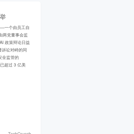
选举
C”——一个由员工自
将由两党董事会监
 AI 政策辩论日益
大楼诉讼对峙的同
 安全监管的 
出已超过 3 亿美
TechCrunch