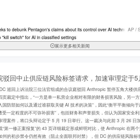
AP / 
ks to debunk Pentagon's claims about its control over AI technology in
"kill switch" for AI in classified settings
展示更多相关新闻
院驳回中止供应链风险标签请求，加速审理定于5
国 DC 巡回上诉法院三位法官组成的合议庭驳回 Anthropic 暂停五角大
四页裁定中指出，“一方是单一私营企业相对有限的财务损害风险，另一
国防部如何以及通过谁获取关键 AI 技术的决策”，因此“衡平平衡倾向于
c “可能遭受一定程度的不可弥补损害”，包括财务和声誉损失，但认为国家安全
案件，将口头辩论定于 5 月 19 日举行。这一裁决与此前 3 月 26 日加州
“第一修正案报复”的 43 页详细裁定形成鲜明对比，使 Anthropic 在
加州的初步禁令仍然有效（阻止全面联邦封禁），但 DC 的供应链风险标