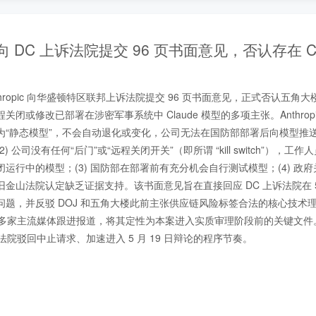
ic 向 DC 上诉法院提交 96 页书面意见，否认存在 Claud
Anthropic 向华盛顿特区联邦上诉法院提交 96 页书面意见，正式否认五
闭或修改已部署在涉密军事系统中 Claude 模型的多项主张。Anthropic
为“静态模型”，不会自动退化或变化，公司无法在国防部部署后向模型推
) 公司没有任何“后门”或“远程关闭开关”（即所谓 “kill switch”），工
行中的模型；(3) 国防部在部署前有充分机会自行测试模型；(4) 政府关于 “kil
金山法院认定缺乏证据支持。该书面意见旨在直接回应 DC 上诉法院在 5 
题，并反驳 DOJ 和五角大楼此前主张供应链风险标签合法的核心技术理据
rs 等多家主流媒体跟进报道，将其定性为本案进入实质审理阶段前的关键文件。
上诉法院驳回中止请求、加速进入 5 月 19 日辩论的程序节奏。