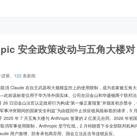
ropic 安全政策改动与五角大楼对
个进展
、
122
条新闻
 因拒绝取消 Claude 在自主武器和大规模监控上的使用限制，成为首家被五角
——此前该标签仅用于华为等外国实体。公司在旧金山和华盛顿两个联邦
月 26 日旧金山法官认定政府行为构成“第一修正案报复”并颁发初步禁令，但 4
军事冲突期间的国家安全利益”为由驳回中止供应链风险标签的请求，5 月 
025 年 7 月五角大楼与 Anthropic 签署的 2 亿美元合同。2026 年初国
司取消军事使用限制，Anthropic 坚守红线，2 月特朗普下令全部联邦机构停用 A
laude 用户激增、防务承包商弃用、国会立法反击等连锁反应。