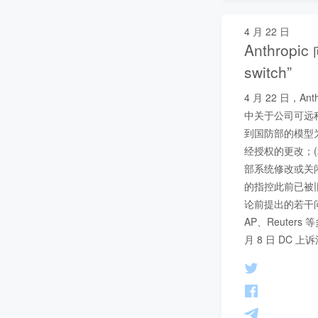
4 月 22 日
Anthrop
switch”
4 月 22 日，
中关于公司可远程关
到国防部的模型
经授权的更改；(2
部系统修改或关闭运
的指控此前已被旧
论前提出的若干问
AP、Reute
月 8 日 DC 