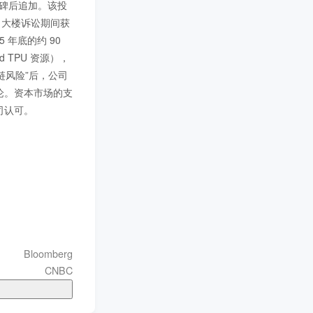
绩里程碑后追加。该投
与五角大楼诉讼期间获
5 年底的约 90 
d TPU 资源），
应链风险”后，公司
辩论。资本市场的支
司认可。
Bloomberg
CNBC