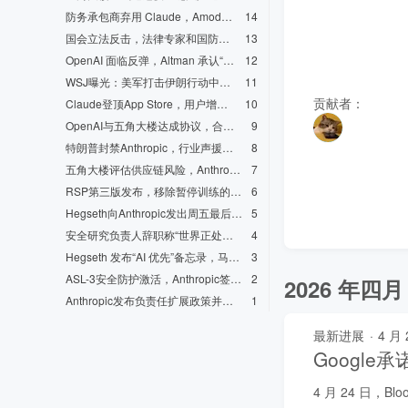
防务承包商弃用 Claude，Amodei 备忘录泄露称 OpenAI “撒谎”，众院修正案被否但谈判重启
14
国会立法反击，法律专家和国防官员质疑认定合法性
13
OpenAI 面临反弹，Altman 承认“草率”并宣布重新谈判
12
WSJ曝光：美军打击伊朗行动中使用了Claude
11
贡献者：
Claude登顶App Store，用户增长创纪录
10
OpenAI与五角大楼达成协议，合同细节引发质疑
9
特朗普封禁Anthropic，行业声援，Anthropic宣布起诉
8
五角大楼评估供应链风险，Anthropic 拒绝“最终报价”
7
RSP第三版发布，移除暂停训练的核心承诺
6
Hegseth向Anthropic发出周五最后通牒
5
安全研究负责人辞职称“世界正处于危险之中”
4
Hegseth 发布“AI 优先”备忘录，马杜罗行动引发摩擦
3
ASL-3安全防护激活，Anthropic签署2亿美元五角大楼合同
2
2026 年四月
Anthropic发布负责任扩展政策并持续迭代
1
最新进展
·
4 月 
Google
4 月 24 日，Bl