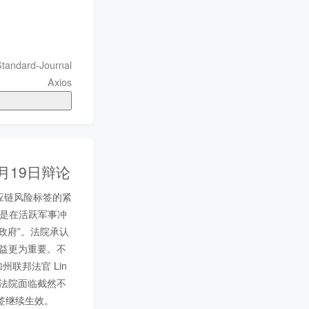
Standard-Journal
 military systems
Axios
月19日辩论
楼供应链风险标签的紧
方是在活跃军事冲
政府”。法院承认 
利益更为重要。不
联邦法官 Lin 
两个法院面临截然不
签继续生效。