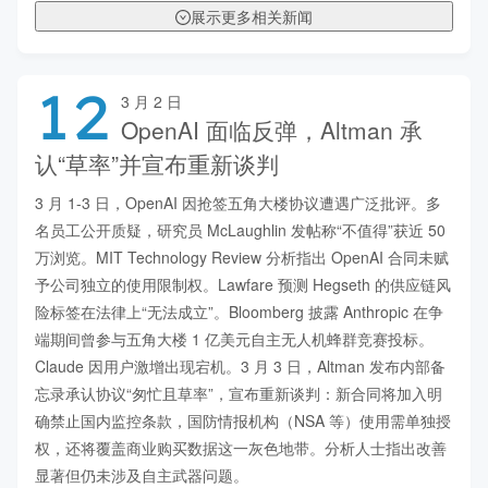
展示更多相关新闻
12
3 月 2 日
OpenAI 面临反弹，Altman 承
认“草率”并宣布重新谈判
3 月 1-3 日，OpenAI 因抢签五角大楼协议遭遇广泛批评。多
名员工公开质疑，研究员 McLaughlin 发帖称“不值得”获近 50 
万浏览。MIT Technology Review 分析指出 OpenAI 合同未赋
予公司独立的使用限制权。Lawfare 预测 Hegseth 的供应链风
险标签在法律上“无法成立”。Bloomberg 披露 Anthropic 在争
端期间曾参与五角大楼 1 亿美元自主无人机蜂群竞赛投标。
Claude 因用户激增出现宕机。3 月 3 日，Altman 发布内部备
忘录承认协议“匆忙且草率”，宣布重新谈判：新合同将加入明
确禁止国内监控条款，国防情报机构（NSA 等）使用需单独授
权，还将覆盖商业购买数据这一灰色地带。分析人士指出改善
显著但仍未涉及自主武器问题。