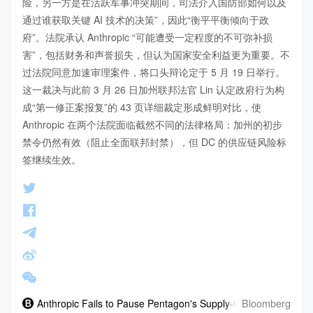
险，另一方是在活跃军事冲突期间，司法介入国防部如何以及
通过谁获取关键 AI 技术的决策”，因此“衡平平衡倾向于政
府”。法院承认 Anthropic “可能遭受一定程度的不可弥补损
害”，包括财务和声誉损失，但认为国家安全利益更为重要。不
过法院同意加速审理案件，将口头辩论定于 5 月 19 日举行。
这一裁决与此前 3 月 26 日加州联邦法官 Lin 认定政府行为构
成“第一修正案报复”的 43 页详细裁定形成鲜明对比，使 
Anthropic 在两个法院面临截然不同的法律格局：加州的初步
禁令仍然有效（阻止全面联邦封禁），但 DC 的供应链风险标
签继续生效。
Bloomberg
Anthropic Fails to Pause Pentagon's Supply-Chain Risk Label,