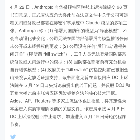
4 月 22 日，Anthropic 向华盛顿特区联邦上诉法院提交 96 页
书面意见，正式否认五角大楼此前在法庭文件中关于公司可远
程关闭或修改已部署在涉密军事系统中 Claude 模型的多项主
张。Anthropic 称：(1) 部署到国防部的模型为“静态模型”，不
会自动退化或变化，公司无法在国防部部署后向模型推送任何
未公开或未经授权的更改；(2) 公司没有任何“后门”或“远程关
闭开关”（即所谓 “kill switch”），工作人员无法登录国防部系
统修改或关闭运行中的模型；(3) 国防部在部署前有充分机会
自行测试模型；(4) 政府关于 “kill switch” 的指控此前已被旧金
山法院认定缺乏证据支持。该书面意见旨在直接回应 DC 上诉
法院在 5 月 19 日口头辩论前提出的若干问题，并反驳 DOJ 和
五角大楼此前主张供应链风险标签合法的核心技术理据。
Axios、AP、Reuters 等多家主流媒体跟进报道，将其定性为
本案进入实质审理阶段前的关键文件。该进展承接 4 月 8 日 
DC 上诉法院驳回中止请求、加速进入 5 月 19 日辩论的程序
节奏。