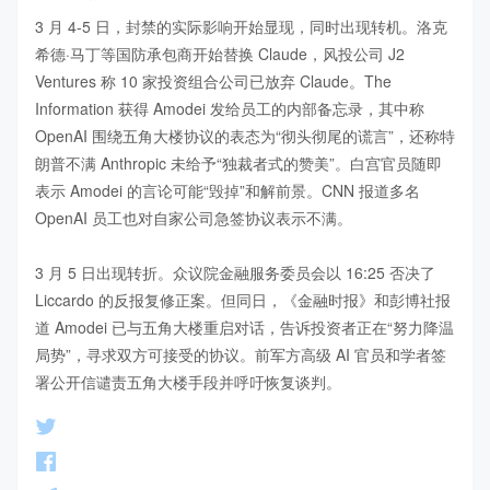
3 月 4-5 日，封禁的实际影响开始显现，同时出现转机。洛克
希德·马丁等国防承包商开始替换 Claude，风投公司 J2 
Ventures 称 10 家投资组合公司已放弃 Claude。The 
Information 获得 Amodei 发给员工的内部备忘录，其中称 
OpenAI 围绕五角大楼协议的表态为“彻头彻尾的谎言”，还称特
朗普不满 Anthropic 未给予“独裁者式的赞美”。白宫官员随即
表示 Amodei 的言论可能“毁掉”和解前景。CNN 报道多名 
OpenAI 员工也对自家公司急签协议表示不满。

3 月 5 日出现转折。众议院金融服务委员会以 16:25 否决了 
Liccardo 的反报复修正案。但同日，《金融时报》和彭博社报
道 Amodei 已与五角大楼重启对话，告诉投资者正在“努力降温
局势”，寻求双方可接受的协议。前军方高级 AI 官员和学者签
署公开信谴责五角大楼手段并呼吁恢复谈判。