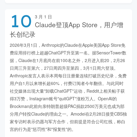
10
3 月 1 日
Claude登顶App Store，用户增
长创纪录
2026年3月1日，Anthropic的Claude在Apple美国App Store免
费应用排行榜上超越ChatGPT升至第一名。据SensorTower数
据，Claude在1月底尚在前100名之外，2月进入前20，2月26
日周三升至第六，27日周四升至第四，3月1日周六登顶。
Anthropic发言人表示本周每日注册量连续打破历史纪录，免费
用户自1月以来增长超60%，付费订阅者今年翻倍。与此同时
社交媒体出现大量"卸载ChatGPT"运动，Reddit上相关帖子获
得3万赞，Instagram账号"quitGPT"涨粉万人。OpenAI的
Brockman此前向亲特朗普超级PAC捐款2500万美元也成为部
分用户转投Claude的理由之一。Amodei在2月28日接受CBS独
家专访时表示仍愿与军方合作，但前提是符合公司红线，称白
宫的行为是"惩罚性"和"报复性"的。