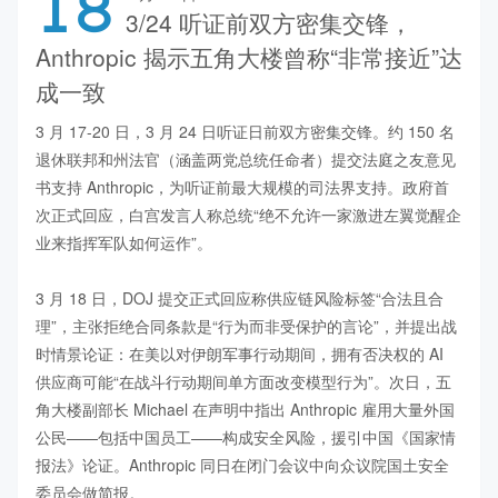
18
3/24 听证前双方密集交锋，
Anthropic 揭示五角大楼曾称“非常接近”达
成一致
3 月 17-20 日，3 月 24 日听证日前双方密集交锋。约 150 名
退休联邦和州法官（涵盖两党总统任命者）提交法庭之友意见
书支持 Anthropic，为听证前最大规模的司法界支持。政府首
次正式回应，白宫发言人称总统“绝不允许一家激进左翼觉醒企
业来指挥军队如何运作”。

3 月 18 日，DOJ 提交正式回应称供应链风险标签“合法且合
理”，主张拒绝合同条款是“行为而非受保护的言论”，并提出战
时情景论证：在美以对伊朗军事行动期间，拥有否决权的 AI 
供应商可能“在战斗行动期间单方面改变模型行为”。次日，五
角大楼副部长 Michael 在声明中指出 Anthropic 雇用大量外国
公民——包括中国员工——构成安全风险，援引中国《国家情
报法》论证。Anthropic 同日在闭门会议中向众议院国土安全
委员会做简报。
