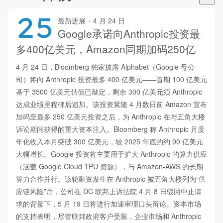
25
最新进展
·
4 月 24 日
Google承诺向Anthropic投资最
多400亿美元，Amazon同期加码250亿
4 月 24 日，Bloomberg 独家披露 Alphabet（Google 母公
司）将向 Anthropic 投资最多 400 亿美元——首期 100 亿美元
基于 3500 亿美元估值已敲定，剩余 300 亿美元须 Anthropic 
达成业绩里程碑后追加。该投资紧随 4 月数日前 Amazon 宣布
加码至最多 250 亿美元投资之后，为 Anthropic 在与五角大楼
诉讼期间获得的重大资本注入。Bloomberg 称 Anthropic 月度
年化收入本月突破 300 亿美元，较 2025 年底的约 90 亿美元
大幅增长。Google 投资将主要用于扩大 Anthropic 的算力供应
（涵盖 Google Cloud TPU 资源），与 Amazon-AWS 的长期
算力合作并行。该轮融资发生在 Anthropic 被五角大楼列为“供
应链风险”后，公司在 DC 联邦上诉法院 4 月 8 日驳回中止请
求的背景下，5 月 19 日将进行加速审理口头辩论。资本市场
的支持表明，尽管联邦政府客户受限，企业市场和 Anthropic 