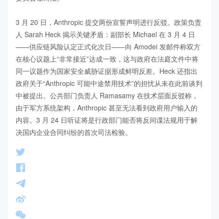
3 月 20 日，Anthropic 提交两份宣誓声明进行反驳。政策负责
人 Sarah Heck 揭示关键矛盾：副部长 Michael 在 3 月 4 日
——供应链风险认定正式化次日——向 Amodei 发邮件称双方
在核心议题上“非常接近”达成一致，这与政府在法庭文件中将
同一议题作为国家安全威胁证据形成鲜明反差。Heck 还指出
政府关于“Anthropic 可能中途禁用技术”的担忧从未在此前谈判
中被提出。公共部门负责人 Ramasamy 在技术层面反驳称，
由于军方系统架构，Anthropic 甚至无法看到政府用户输入的
内容。3 月 24 日听证将是行政部门能否将反间谍法规用于解
决国内企业合同纠纷的首次司法检验。