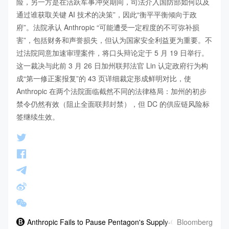
险，另一方是在活跃军事冲突期间，司法介入国防部如何以及
通过谁获取关键 AI 技术的决策”，因此“衡平平衡倾向于政
府”。法院承认 Anthropic “可能遭受一定程度的不可弥补损
害”，包括财务和声誉损失，但认为国家安全利益更为重要。不
过法院同意加速审理案件，将口头辩论定于 5 月 19 日举行。
这一裁决与此前 3 月 26 日加州联邦法官 Lin 认定政府行为构
成“第一修正案报复”的 43 页详细裁定形成鲜明对比，使 
Anthropic 在两个法院面临截然不同的法律格局：加州的初步
禁令仍然有效（阻止全面联邦封禁），但 DC 的供应链风险标
签继续生效。
Bloomberg
Anthropic Fails to Pause Pentagon's Supply-Chain Risk Label,