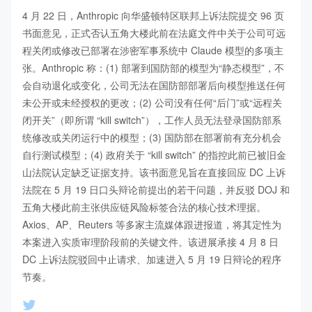
4 月 22 日，Anthropic 向华盛顿特区联邦上诉法院提交 96 页
书面意见，正式否认五角大楼此前在法庭文件中关于公司可远
程关闭或修改已部署在涉密军事系统中 Claude 模型的多项主
张。Anthropic 称：(1) 部署到国防部的模型为“静态模型”，不
会自动退化或变化，公司无法在国防部部署后向模型推送任何
未公开或未经授权的更改；(2) 公司没有任何“后门”或“远程关
闭开关”（即所谓 “kill switch”），工作人员无法登录国防部系
统修改或关闭运行中的模型；(3) 国防部在部署前有充分机会
自行测试模型；(4) 政府关于 “kill switch” 的指控此前已被旧金
山法院认定缺乏证据支持。该书面意见旨在直接回应 DC 上诉
法院在 5 月 19 日口头辩论前提出的若干问题，并反驳 DOJ 和
五角大楼此前主张供应链风险标签合法的核心技术理据。
Axios、AP、Reuters 等多家主流媒体跟进报道，将其定性为
本案进入实质审理阶段前的关键文件。该进展承接 4 月 8 日 
DC 上诉法院驳回中止请求、加速进入 5 月 19 日辩论的程序
节奏。