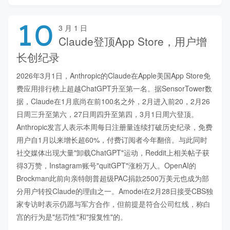
10
3 月 1 日
Claude登顶App Store，用户增
长创纪录
2026年3月1日，Anthropic的Claude在Apple美国App Store免
费应用排行榜上超越ChatGPT升至第一名。据SensorTower数
据，Claude在1月底尚在前100名之外，2月进入前20，2月26
日周三升至第六，27日周四升至第四，3月1日周六登顶。
Anthropic发言人表示本周每日注册量连续打破历史纪录，免费
用户自1月以来增长超60%，付费订阅者今年翻倍。与此同时
社交媒体出现大量"卸载ChatGPT"运动，Reddit上相关帖子获
得3万赞，Instagram账号"quitGPT"涨粉万人。OpenAI的
Brockman此前向亲特朗普超级PAC捐款2500万美元也成为部
分用户转投Claude的理由之一。Amodei在2月28日接受CBS独
家专访时表示仍愿与军方合作，但前提是符合公司红线，称白
宫的行为是"惩罚性"和"报复性"的。