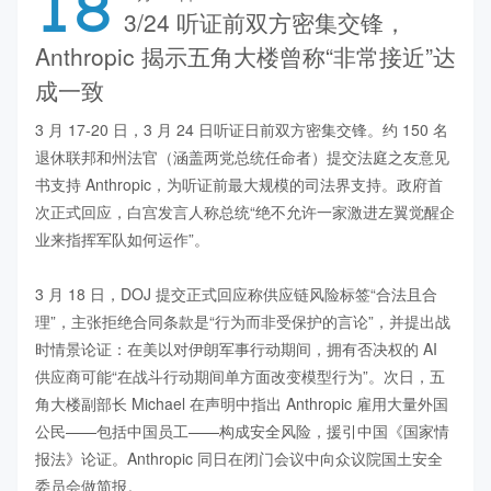
18
3/24 听证前双方密集交锋，
Anthropic 揭示五角大楼曾称“非常接近”达
成一致
3 月 17-20 日，3 月 24 日听证日前双方密集交锋。约 150 名
退休联邦和州法官（涵盖两党总统任命者）提交法庭之友意见
书支持 Anthropic，为听证前最大规模的司法界支持。政府首
次正式回应，白宫发言人称总统“绝不允许一家激进左翼觉醒企
业来指挥军队如何运作”。

3 月 18 日，DOJ 提交正式回应称供应链风险标签“合法且合
理”，主张拒绝合同条款是“行为而非受保护的言论”，并提出战
时情景论证：在美以对伊朗军事行动期间，拥有否决权的 AI 
供应商可能“在战斗行动期间单方面改变模型行为”。次日，五
角大楼副部长 Michael 在声明中指出 Anthropic 雇用大量外国
公民——包括中国员工——构成安全风险，援引中国《国家情
报法》论证。Anthropic 同日在闭门会议中向众议院国土安全
委员会做简报。
