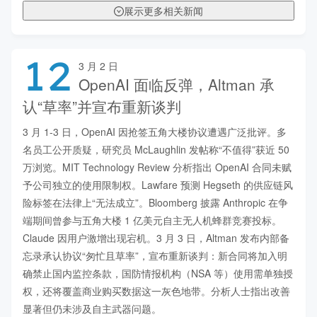
展示更多相关新闻
12
3 月 2 日
OpenAI 面临反弹，Altman 承
认“草率”并宣布重新谈判
3 月 1-3 日，OpenAI 因抢签五角大楼协议遭遇广泛批评。多
名员工公开质疑，研究员 McLaughlin 发帖称“不值得”获近 50 
万浏览。MIT Technology Review 分析指出 OpenAI 合同未赋
予公司独立的使用限制权。Lawfare 预测 Hegseth 的供应链风
险标签在法律上“无法成立”。Bloomberg 披露 Anthropic 在争
端期间曾参与五角大楼 1 亿美元自主无人机蜂群竞赛投标。
Claude 因用户激增出现宕机。3 月 3 日，Altman 发布内部备
忘录承认协议“匆忙且草率”，宣布重新谈判：新合同将加入明
确禁止国内监控条款，国防情报机构（NSA 等）使用需单独授
权，还将覆盖商业购买数据这一灰色地带。分析人士指出改善
显著但仍未涉及自主武器问题。