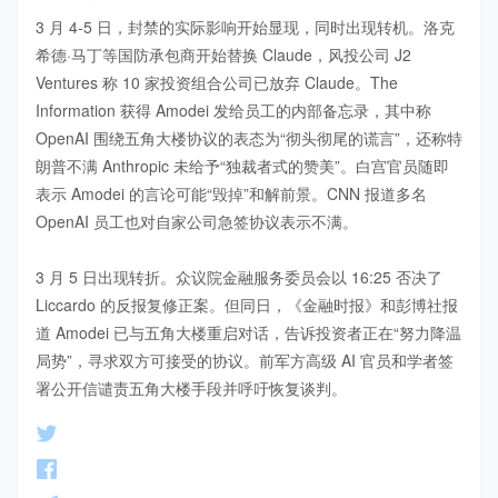
3 月 4-5 日，封禁的实际影响开始显现，同时出现转机。洛克
希德·马丁等国防承包商开始替换 Claude，风投公司 J2 
Ventures 称 10 家投资组合公司已放弃 Claude。The 
Information 获得 Amodei 发给员工的内部备忘录，其中称 
OpenAI 围绕五角大楼协议的表态为“彻头彻尾的谎言”，还称特
朗普不满 Anthropic 未给予“独裁者式的赞美”。白宫官员随即
表示 Amodei 的言论可能“毁掉”和解前景。CNN 报道多名 
OpenAI 员工也对自家公司急签协议表示不满。

3 月 5 日出现转折。众议院金融服务委员会以 16:25 否决了 
Liccardo 的反报复修正案。但同日，《金融时报》和彭博社报
道 Amodei 已与五角大楼重启对话，告诉投资者正在“努力降温
局势”，寻求双方可接受的协议。前军方高级 AI 官员和学者签
署公开信谴责五角大楼手段并呼吁恢复谈判。