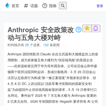
首页
话题
指南
登录
Anthropic 安全政策改
动与五角大楼对峙
时间线共有
25
个进展
、
122
条新闻
Anthropic 因拒绝取消 Claude 在自主武器和大规模监控上的使
用限制，成为首家被五角大楼列为“供应链风险”的美国企业
——此前该标签仅用于华为等外国实体。公司在旧金山和华盛
顿两个联邦法院同时起诉，形成分裂格局：3 月 26 日旧金山
法官认定政府行为构成“第一修正案报复”并颁发初步禁令，但
4 月 8 日 DC 上诉法院以“活跃军事冲突期间的国家安全利
益”为由驳回中止供应链风险标签的请求，5 月 19 日将举行口
头辩论。事件始于 2025 年 7 月五角大楼与 Anthropic 签署的
2 亿美元合同。2026 年初国防部长 Hegseth 要求所有 AI 公司