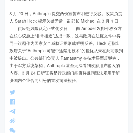
3 月 20 日，Anthropic 提交两份宣誓声明进行反驳。政策负责
人 Sarah Heck 揭示关键矛盾：副部长 Michael 在 3 月 4 日
——供应链风险认定正式化次日——向 Amodei 发邮件称双方
在核心议题上“非常接近”达成一致，这与政府在法庭文件中将
同一议题作为国家安全威胁证据形成鲜明反差。Heck 还指出
政府关于“Anthropic 可能中途禁用技术”的担忧从未在此前谈判
中被提出。公共部门负责人 Ramasamy 在技术层面反驳称，
由于军方系统架构，Anthropic 甚至无法看到政府用户输入的
内容。3 月 24 日听证将是行政部门能否将反间谍法规用于解
决国内企业合同纠纷的首次司法检验。