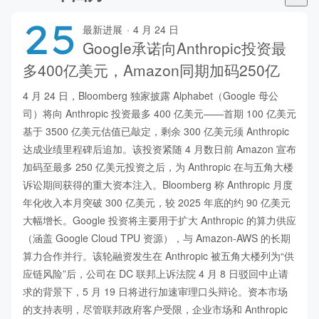
25
最新进展
·
4 月 24 日
Google承诺向Anthropic投资最
多400亿美元，Amazon同期加码250亿
4 月 24 日，Bloomberg 独家披露 Alphabet（Google 母公
司）将向 Anthropic 投资最多 400 亿美元——首期 100 亿美元
基于 3500 亿美元估值已敲定，剩余 300 亿美元须 Anthropic 
达成业绩里程碑后追加。该投资紧随 4 月数日前 Amazon 宣布
加码至最多 250 亿美元投资之后，为 Anthropic 在与五角大楼
诉讼期间获得的重大资本注入。Bloomberg 称 Anthropic 月度
年化收入本月突破 300 亿美元，较 2025 年底的约 90 亿美元
大幅增长。Google 投资将主要用于扩大 Anthropic 的算力供应
（涵盖 Google Cloud TPU 资源），与 Amazon-AWS 的长期
算力合作并行。该轮融资发生在 Anthropic 被五角大楼列为“供
应链风险”后，公司在 DC 联邦上诉法院 4 月 8 日驳回中止请
求的背景下，5 月 19 日将进行加速审理口头辩论。资本市场
的支持表明，尽管联邦政府客户受限，企业市场和 Anthropic 