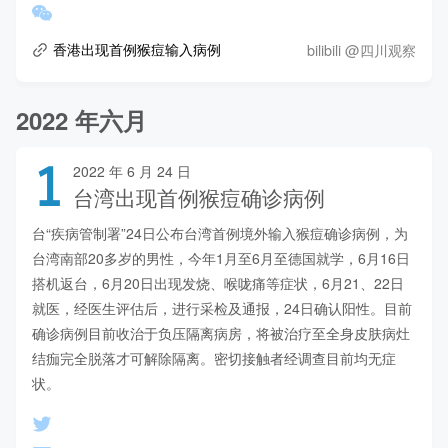
bilibili @四川观察
香港出现首例猴痘输入病例
2022 年六月
1
2022 年 6 月 24 日
台湾出现首例猴痘确诊病例
台“疾病管制署”24日公布台湾首例境外输入猴痘确诊病例，为
台湾南部20多岁的男性，今年1月至6月至德国就学，6月16日
搭机返台，6月20日出现发烧、喉咙痛等症状，6月21、22日
就医，经医生评估后，进行采检及通报，24日确认阳性。目前
确诊病例目前收治于负压隔离病房，将被治疗至全身皮肤病灶
结痂完全脱落才可解除隔离。密切接触者经调查目前均无症
状。