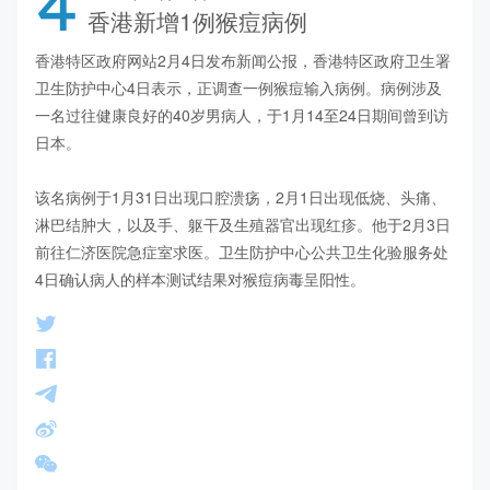
4
香港新增1例猴痘病例
香港特区政府网站2月4日发布新闻公报，香港特区政府卫生署
卫生防护中心4日表示，正调查一例猴痘输入病例。病例涉及
一名过往健康良好的40岁男病人，于1月14至24日期间曾到访
日本。

该名病例于1月31日出现口腔溃疡，2月1日出现低烧、头痛、
淋巴结肿大，以及手、躯干及生殖器官出现红疹。他于2月3日
前往仁济医院急症室求医。卫生防护中心公共卫生化验服务处
4日确认病人的样本测试结果对猴痘病毒呈阳性。