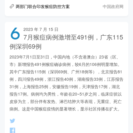
中国政府网
两部门联合印发猴痘防控方案
6
2023 年 7 月 15 日
7月猴痘病例激增至491例，广东115
例深圳69例
2023年7月1日至31日，中国内地（不含港澳台）23省（区、
市）新增报告491例猴痘确诊病例，较6月的106例明显增加。
其中广东报告115例（深圳69例、广州18例等），北京报告81
例，四川报告49例，浙江报告40例，湖南报告33例，江苏报告
31例，上海报告25例，安徽报告19例，天津报告17例，湖北
报告17例。病例均为男性，年龄在20~51岁之间，临床症状以
皮疹为主，部分伴有发热、淋巴结肿大等表现，无重症、死亡
病例。这是中国猴痘疫情的显著增长，显示社区传播在扩大。