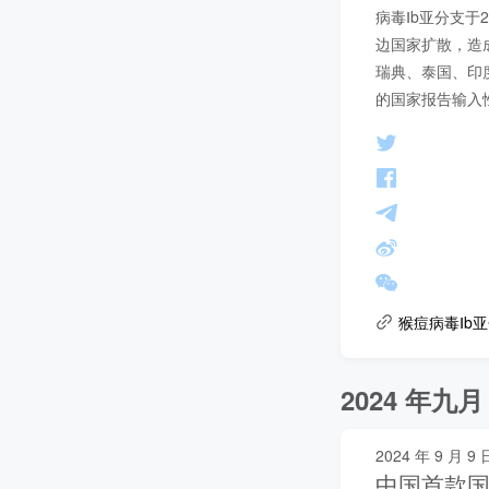
病毒Ⅰb亚分支于
边国家扩散，造
瑞典、泰国、印
的国家报告输入
猴痘病毒Ⅰb
2024 年九月
2024 年 9 月 9 
中国首款