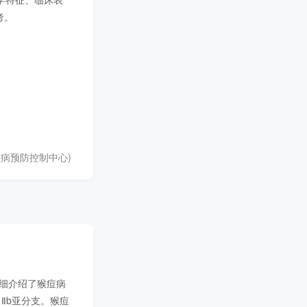
考。
疾病预防控制中心)
详细介绍了猴痘病
、Ⅱb亚分支。猴痘