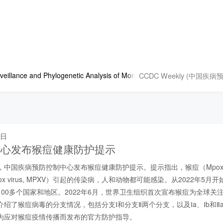
CCDC Weekly (中国疾
eillance and Phylogenetic Analysis of Monkeypox Virus Sampled fro
 日
中心发布猴痘健康防护提示
1日，中国疾病预防控制中心发布猴痘健康防护提示。提示指出，猴痘（Mpo
pox virus, MPXV）引起的传染病，人和动物都可能感染。从2022年5月开
100多个国家和地区。2022年6月，世界卫生组织首次宣布猴痘为全球关
绍了猴痘病毒的分支情况，包括分支Ⅰ和分支Ⅱ两个分支，以及Ⅰa、Ⅰb和Ⅱ
为应对猴痘疫情传播而发布的官方防护指导。