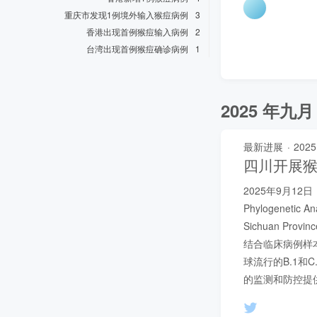
重庆市发现1例境外输入猴痘病例
3
香港出现首例猴痘输入病例
2
台湾出现首例猴痘确诊病例
1
2025 年九月
最新进展
·
2025
四川开展
2025年9月12日
Phylogenetic An
Sichuan P
结合临床病例样本
球流行的B.1
的监测和防控提