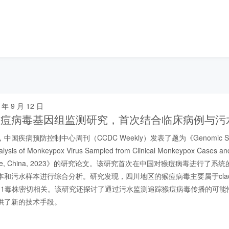
 年 9 月 12 日
猴痘病毒基因组监测研究，首次结合临床病例与污
，中国疾病预防控制中心周刊（CCDC Weekly）发表了题为《Genomic Survei
alysis of Monkeypox Virus Sampled from Clinical Monkeypox Cases a
rovince, China, 2023》的研究论文。该研究首次在中国对猴痘病毒进行了
和污水样本进行综合分析。研究发现，四川地区的猴痘病毒主要属于clade
和C.1毒株密切相关。该研究还探讨了通过污水监测追踪猴痘病毒传播的可
供了新的技术手段。