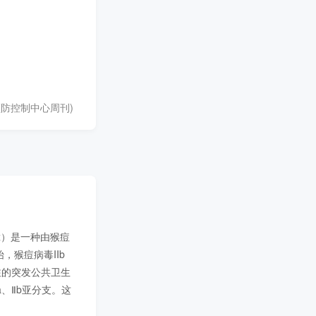
病预防控制中心周刊)
m Clinical Monkeypox Cases and Sewage — Sichuan Province, China, 2
x）是一种由猴痘
始，猴痘病毒IIb
注的突发公共卫生
a、Ⅱb亚分支。这