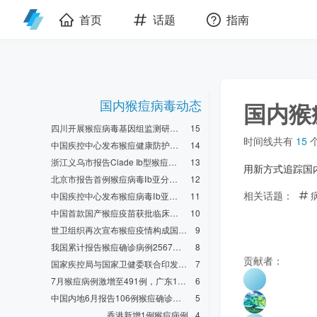
首页
话题
指南
国内猴痘病毒动态
国内猴
四川开展猴痘病毒基因组监测研究，首次结合临床病例与污水样本分析
15
时间线共有
15
中国疾控中心发布猴痘健康防护提示
14
浙江义乌市报告Clade Ib型猴痘聚集性感染
13
用新方式追踪国
北京市报告首例猴痘病毒Ⅰb亚分支确诊病例，开展详细流行病学调查
12
相关话题：
中国疾控中心发布猴痘病毒Ⅰb亚分支防控知识问答
11
中国首款国产猴痘疫苗获批临床试验，国药集团自主研发
10
世卫组织再次宣布猴痘疫情构成国际关注的突发公共卫生事件（PHEIC）
9
我国累计报告猴痘确诊病例2567例，主要流行Clade IIb分支
8
贡献者：
国家疾控局与国家卫健委联合印发《猴痘防控方案》
7
7月猴痘病例激增至491例，广东115例深圳69例
6
中国内地6月报告106例猴痘确诊病例，呈现社区传播态势
5
香港新增1例猴痘病例
4