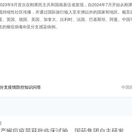
2023年9月首次在刚果民主共和国南基伍省发现，自2024年7月开始从刚
成持续性社区传播，并通过国际旅行输入至非洲以外的国家和地区。截至20
度、英国、德国、美国、加拿大、比利时、法国、巴基斯坦、阿曼、中国等
性的猴痘病毒Ⅰb亚分支感染病例。
中国
亚分支疫情防控知识问答
日
国产猴痘疫苗获批临床试验，国药集团自主研发