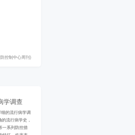
病预防控制中心周刊)
uly–August 2025
病学调查
详细的流行病学调
确的流行病学史，
等一系列防控措
学特征、临床表