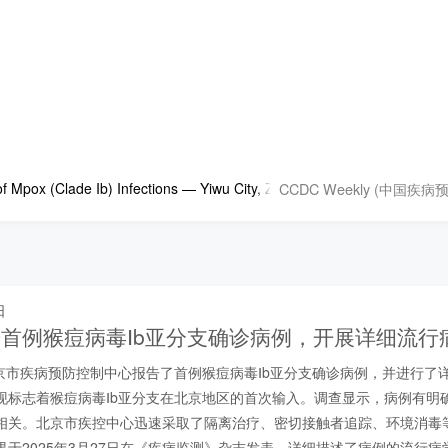
CCDC Weekly (中国疾
of Mpox (Clade Ib) Infections — Yiwu City, Zhejiang Province, China, J
日
首例猴痘病毒Ⅰb亚分支确诊病例，开展详细流行
，北京市疾病预防控制中心报告了首例猴痘病毒Ⅰb亚分支确诊病例，并进行了
现标志着猴痘病毒Ⅰb亚分支在北京地区的首次输入。调查显示，病例有明
相关。北京市疾控中心迅速采取了隔离治疗、密切接触者追踪、环境消毒
果于2025年3月27日在《疾病监测》杂志发表，详细描述了病例的流行病