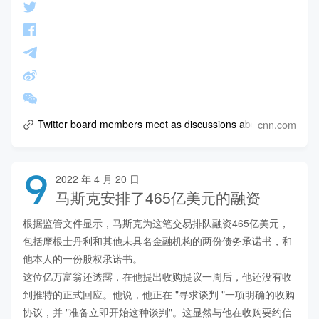
cnn.com
Twitter board members meet as discussions about Elon Musk’s
9
2022 年 4 月 20 日
马斯克安排了465亿美元的融资
根据监管文件显示，马斯克为这笔交易排队融资465亿美元，
包括摩根士丹利和其他未具名金融机构的两份债务承诺书，和
他本人的一份股权承诺书。

这位亿万富翁还透露，在他提出收购提议一周后，他还没有收
到推特的正式回应。他说，他正在 "寻求谈判 "一项明确的收购
协议，并 "准备立即开始这种谈判"。这显然与他在收购要约信