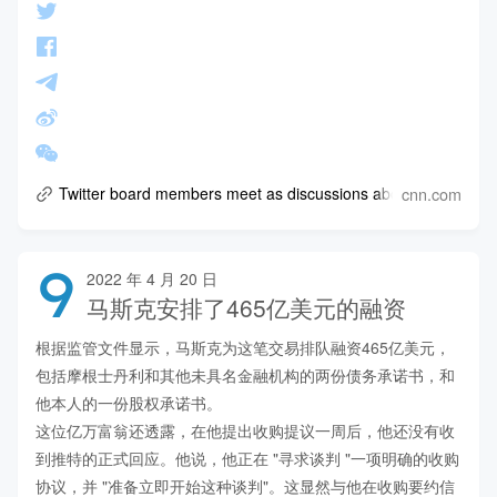
cnn.com
Twitter board members meet as discussions about Elon Musk’s
9
2022 年 4 月 20 日
马斯克安排了465亿美元的融资
根据监管文件显示，马斯克为这笔交易排队融资465亿美元，
包括摩根士丹利和其他未具名金融机构的两份债务承诺书，和
他本人的一份股权承诺书。

这位亿万富翁还透露，在他提出收购提议一周后，他还没有收
到推特的正式回应。他说，他正在 "寻求谈判 "一项明确的收购
协议，并 "准备立即开始这种谈判"。这显然与他在收购要约信