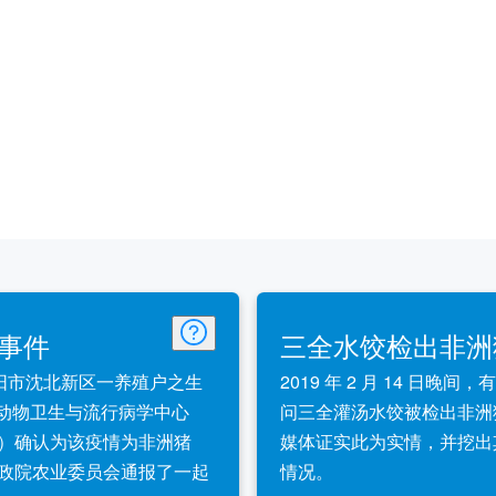
情事件
三全水饺检出非洲
宁省沈阳市沈北新区一养殖户之生
2019 年 2 月 14 日
日，动物卫生与流行病学中心
问三全灌汤水饺被检出非洲
）确认为该疫情为非洲猪
媒体证实此为实情，并挖出
区行政院农业委员会通报了一起
情况。