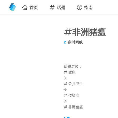
首页
话题
指南
非洲猪瘟
2
条时间线
话题层级：
健康
公共卫生
传染病
非洲猪瘟