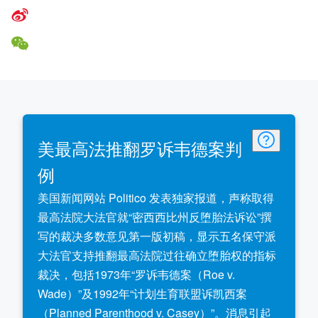
美最高法推翻罗诉韦德案判
例
美国新闻网站 Politico 发表独家报道，声称取得
最高法院大法官就“密西西比州反堕胎法诉讼”撰
写的裁决多数意见第一版初稿，显示五名保守派
大法官支持推翻最高法院过往确立堕胎权的指标
裁决，包括1973年“罗诉韦德案（Roe v.
Wade）”及1992年“计划生育联盟诉凯西案
（Planned Parenthood v. Casey）”。消息引起