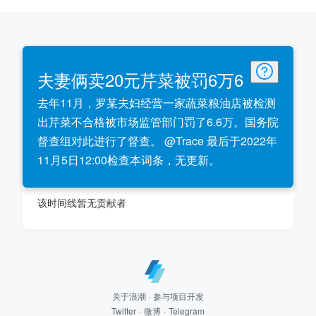
夫妻俩卖20元芹菜被罚6万6
去年11月，罗某夫妇经营一家蔬菜粮油店被检测
出芹菜不合格被市场监管部门罚了6.6万。国务院
督查组对此进行了督查。 @Trace 最后于2022年
11月5日12:00检查本词条，无更新。
该时间线暂无贡献者
关于浪潮
·
参与项目开发
Twitter
·
微博
·
Telegram