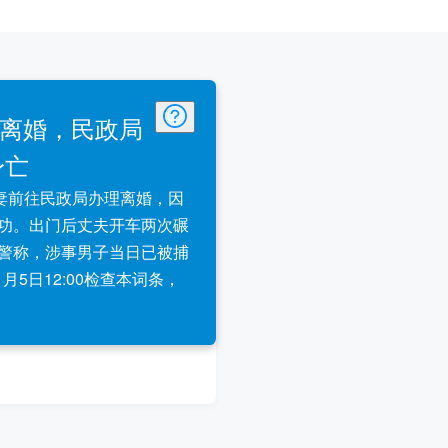
办离婚，民政局
身亡
夫妻前往民政局办理离婚，因
功。出门后丈夫开车两次碾
警称，涉事男子当日已被捕
11月5日12:00检查本词条，