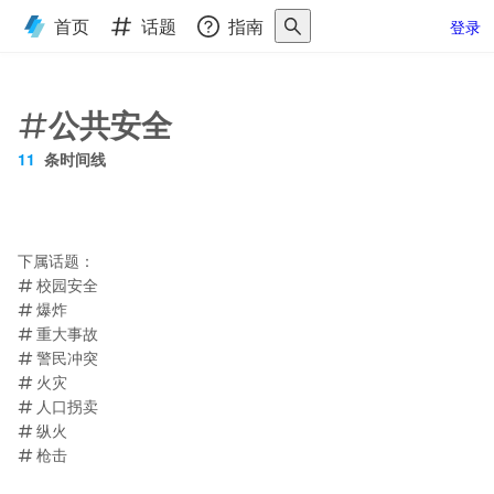
首页
话题
指南
登录
公共安全
11
条时间线
下属话题：
校园安全
爆炸
重大事故
警民冲突
火灾
人口拐卖
纵火
枪击