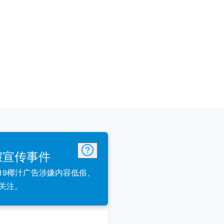
假宣传事件
019椰汁广告涉嫌内容低俗、
关注。