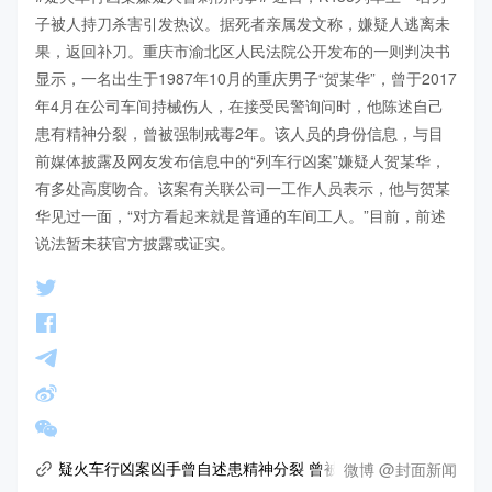
子被人持刀杀害引发热议。据死者亲属发文称，嫌疑人逃离未
果，返回补刀。重庆市渝北区人民法院公开发布的一则判决书
显示，一名出生于1987年10月的重庆男子“贺某华”，曾于2017
年4月在公司车间持械伤人，在接受民警询问时，他陈述自己
患有精神分裂，曾被强制戒毒2年。该人员的身份信息，与目
前媒体披露及网友发布信息中的“列车行凶案”嫌疑人贺某华，
有多处高度吻合。该案有关联公司一工作人员表示，他与贺某
华见过一面，“对方看起来就是普通的车间工人。”目前，前述
说法暂未获官方披露或证实。
微博 @封面新闻
疑火车行凶案凶手曾自述患精神分裂 曾被强制戒毒2年