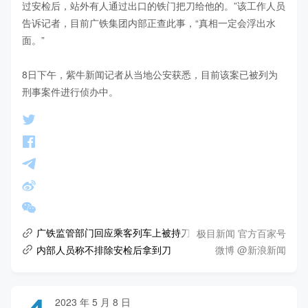
过安检后，站外有人通过出口的铁门把刀给他的。”该工作人员
告诉记者，目前广铁集团内部正查此事，“真相一定会浮出水
面。”

8日下午，紫牛新闻记者从当地公安获悉，目前该案已被列为
刑事案件进行侦办中。
极目新闻 官方百家号
广铁监管部门回应乘客列车上被持刀杀害，内部工作人员：不排
微博 @新浪新闻
内部人员称不排除安检后拿到刀
2023 年 5 月 8 日