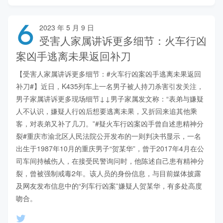
6
2023 年 5 月 9 日
受害人家属讲诉更多细节：火车行凶
案凶手逃离未果返回补刀
【受害人家属讲诉更多细节：#火车行凶案凶手逃离未果返回
补刀#】近日，K435列车上一名男子被人持刀杀害引发关注，
男子家属讲诉更多现场细节↓↓男子家属发文称：“表弟与嫌疑
人不认识，嫌疑人行凶后想要逃离未果，又折回来追其他乘
客，对表弟又补了几刀。”#疑火车行凶案凶手曾自述患精神分
裂#重庆市渝北区人民法院公开发布的一则判决书显示，一名
出生于1987年10月的重庆男子“贺某华”，曾于2017年4月在公
司车间持械伤人，在接受民警询问时，他陈述自己患有精神分
裂，曾被强制戒毒2年。该人员的身份信息，与目前媒体披露
及网友发布信息中的“列车行凶案”嫌疑人贺某华，有多处高度
吻合。