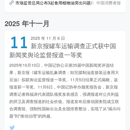
中国消费者报
市场监管总局公布3起食用植物油突出问题排查整治典型案例
2025 年十一月
11
2025 年 11 月 6 日
新京报罐车运输调查正式获中国
新闻奖舆论监督报道一等奖
2025年10月10日，中国记协公示第35届中国新闻奖评选结
果，新京报《罐车运输乱象调查：卸完煤制油直接装运食用大
豆油》拟获舆论监督报道一等奖。11月5日结果正式揭晓，该
报道获一等奖。11月6日，中国记协举办颁奖报告会，新京报
调查记者韩福涛代表团队领奖发表感言，强调报道对公共利益
的捍卫及调查报道的社会价值。报道发布后推动国务院成立联
合调查组、强制性国标出台及全国排查整治，实现了从"揭示问
题"到"推动治理"的跨越。