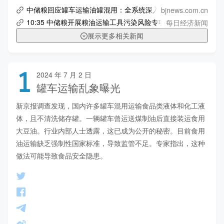
bjnews.com.cn
中储粮回应罐车运输油罐混用：全系统深入开展专项大排查 -- 
每日经济新闻
10:35 中储粮开展粮油运输工具污染风险专项大排查
展示更多相关新闻
1
2024 年 7 月 2 日
罐车运输乱象曝光
新京报调查发现，国内许多罐车混用运输食品类液体和化工液
体，且不清洗储存罐。一辆罐车曾运送煤制油后直接装运食用
大豆油。行业内部人士透露，这已成为公开的秘密。目前食用
油运输缺乏强制性国家标准，导致监管不足。专家指出，这种
做法可能导致食品安全隐患。