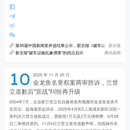
新京报
第35届中国新闻奖评选结果公示，新京报《罐车运输乱象调查
腾讯新闻
新京报"罐车运输乱象调查"的四点启示
10
2025 年 11 月 20 日
金龙鱼名誉权案两审胜诉，兰世
立道歉后"宣战"纠纷再升级
2024年7月，企业家兰世立在自媒体发布视频对金龙鱼发表不
实言论。益海嘉里起诉后，2025年4月8日上海浦东新区法院一
审判决兰世立侵权成立，需赔偿1万元及2万元律师费。9月29
日二审维持原判。11月6日兰世立发布道歉声明，但因操作失