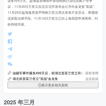
误多付9万元、益海嘉里继续申请强制执行冻结其账户等争
议，11月20日兰世立在北京召开发布会公开向金龙鱼"宣战"。
11月25日益海嘉里发声明称兰世立再次发表不实言论，将视情
况采取法律手段。11月15日兰世立已向上海高院申请再审。纠
纷持续升级。
观察者网
油罐车事件爆发499天后，前湖北首富兰世立和金龙鱼"打"起来
澎湃新闻
湖北前首富兰世立"宣战"金龙鱼
展示更多相关新闻
2025 年三月