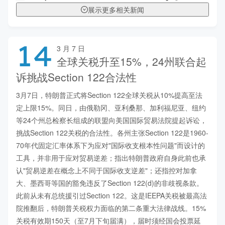
展示更多相关新闻
14
3 月 7 日
全球关税升至15%，24州联合起
诉挑战Section 122合法性
3月7日，特朗普正式将Section 122全球关税从10%提高至法
定上限15%。同日，由俄勒冈、亚利桑那、加利福尼亚、纽约
等24个州总检察长组成的联盟向美国国际贸易法院提起诉讼，
挑战Section 122关税的合法性。各州主张Section 122是1960-
70年代固定汇率体系下为应对"国际收支根本性问题"而设计的
工具，并非用于应对贸易逆差；指出特朗普政府自身此前也承
认"贸易逆差在概念上不同于国际收支逆差"；还指控对加拿
大、墨西哥等国的豁免违反了Section 122(d)的非歧视条款。
此前从未有总统援引过Section 122。这是IEEPA关税被最高法
院推翻后，特朗普关税权力面临的第二条重大法律战线。15%
关税有效期150天（至7月下旬届满），届时须经国会投票延