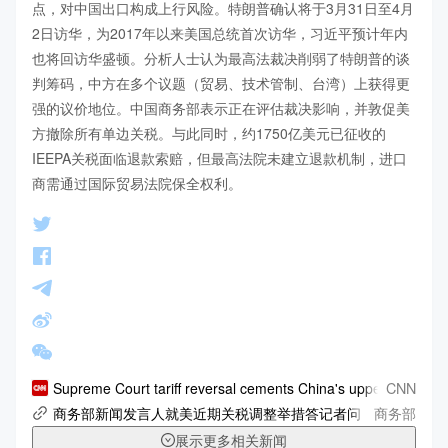
点，对中国出口构成上行风险。特朗普确认将于3月31日至4月
2日访华，为2017年以来美国总统首次访华，习近平预计年内
也将回访华盛顿。分析人士认为最高法裁决削弱了特朗普的谈
判筹码，中方在多个议题（贸易、技术管制、台湾）上获得更
强的议价地位。中国商务部表示正在评估裁决影响，并敦促美
方撤除所有单边关税。与此同时，约1750亿美元已征收的
IEEPA关税面临退款索赔，但最高法院未建立退款机制，进口
商需通过国际贸易法院保全权利。
CNN
Supreme Court tariff reversal cements China's upper hand ahea
商务部
商务部新闻发言人就美近期关税调整举措答记者问
展示更多相关新闻