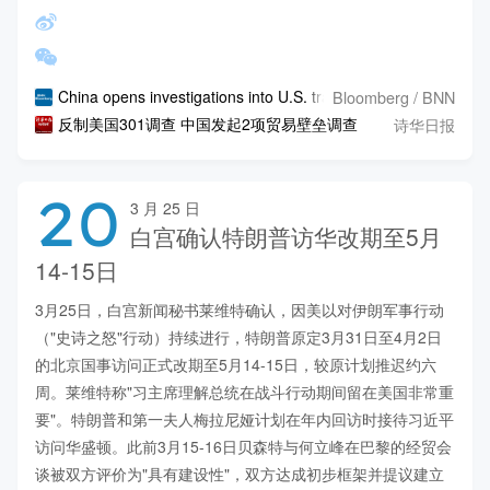
Bloomberg / BNN
China opens investigations into U.S. trade practices in respon
诗华日报
反制美国301调查 中国发起2项贸易壁垒调查
20
3 月 25 日
白宫确认特朗普访华改期至5月
14-15日
3月25日，白宫新闻秘书莱维特确认，因美以对伊朗军事行动
（"史诗之怒"行动）持续进行，特朗普原定3月31日至4月2日
的北京国事访问正式改期至5月14-15日，较原计划推迟约六
周。莱维特称"习主席理解总统在战斗行动期间留在美国非常重
要"。特朗普和第一夫人梅拉尼娅计划在年内回访时接待习近平
访问华盛顿。此前3月15-16日贝森特与何立峰在巴黎的经贸会
谈被双方评价为"具有建设性"，双方达成初步框架并提议建立