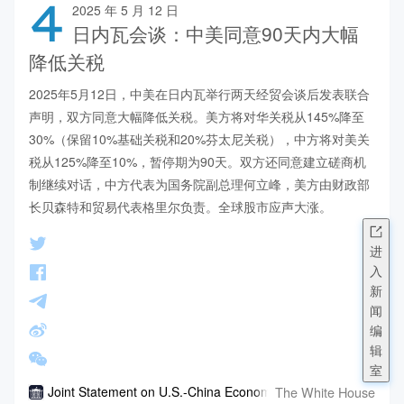
4
2025 年 5 月 12 日
日内瓦会谈：中美同意90天内大幅
降低关税
2025年5月12日，中美在日内瓦举行两天经贸会谈后发表联合
声明，双方同意大幅降低关税。美方将对华关税从145%降至
30%（保留10%基础关税和20%芬太尼关税），中方将对美关
税从125%降至10%，暂停期为90天。双方还同意建立磋商机
制继续对话，中方代表为国务院副总理何立峰，美方由财政部
长贝森特和贸易代表格里尔负责。全球股市应声大涨。
进
入
新
闻
编
辑
室
The White House
Joint Statement on U.S.-China Economic and Trade Meeting 