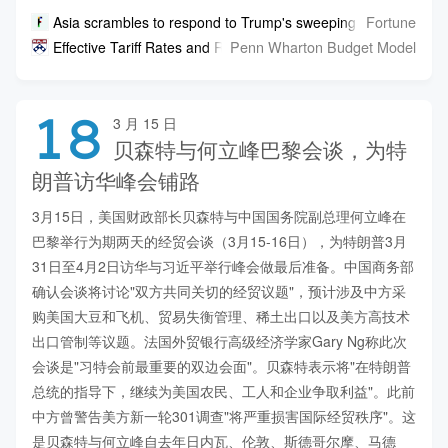
Fortune
Asia scrambles to respond to Trump's sweeping Section 301 t
Penn Wharton Budget Model
Effective Tariff Rates and Revenues (Updated March 16, 2026
18
3 月 15 日
贝森特与何立峰巴黎会谈，为特
朗普访华峰会铺路
3月15日，美国财政部长贝森特与中国国务院副总理何立峰在
巴黎举行为期两天的经贸会谈（3月15-16日），为特朗普3月
31日至4月2日访华与习近平举行峰会做最后准备。中国商务部
确认会谈将讨论"双方共同关切的经贸议题"，预计涉及中方采
购美国大豆和飞机、贸易失衡管理、稀土出口以及美方高技术
出口管制等议题。法国外贸银行高级经济学家Gary Ng称此次
会谈是"习特会前最重要的双边会面"。贝森特表示将"在特朗普
总统的指导下，继续为美国农民、工人和企业争取利益"。此前
中方曾警告美方新一轮301调查"将严重损害国际经贸秩序"。这
是贝森特与何立峰自去年日内瓦、伦敦、斯德哥尔摩、马德