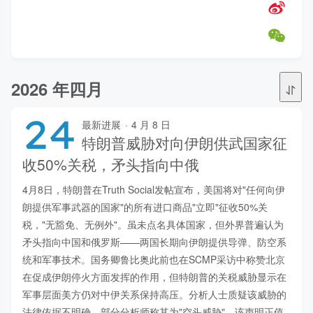
2026 年四月
24
最新进展
·
4 月 8 日
特朗普威胁对向伊朗供武国家征
收50%关税，矛头指向中俄
4月8日，特朗普在Truth Social发帖宣布，美国将对"任何向伊
朗提供军事武器的国家"的所有进口商品"立即"征收50%关
税，"无豁免、无例外"。虽未点名具体国家，但外界普遍认为
矛头指向中国和俄罗斯——两国长期向伊朗提供导弹、防空系
统和军事技术。国务卿鲁比奥此前也在SCMP采访中称赞北京
在促成伊朗停火方面发挥的作用，但特朗普的关税威胁显示在
军事层面美方仍对中伊关系保持高压。分析人士质疑该威胁的
法律依据不明确，部分分析师称其为"空头威胁"。该声明正值