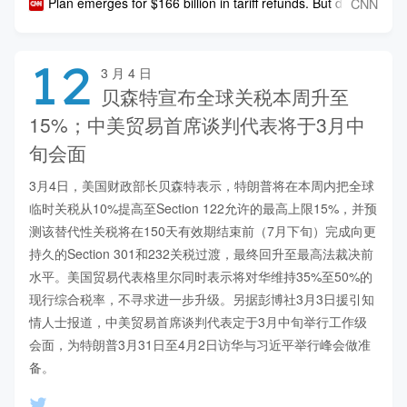
CNN
Plan emerges for $166 billion in tariff refunds. But don't hold y
12
3 月 4 日
贝森特宣布全球关税本周升至
15%；中美贸易首席谈判代表将于3月中
旬会面
3月4日，美国财政部长贝森特表示，特朗普将在本周内把全球
临时关税从10%提高至Section 122允许的最高上限15%，并预
测该替代性关税将在150天有效期结束前（7月下旬）完成向更
持久的Section 301和232关税过渡，最终回升至最高法裁决前
水平。美国贸易代表格里尔同时表示将对华维持35%至50%的
现行综合税率，不寻求进一步升级。另据彭博社3月3日援引知
情人士报道，中美贸易首席谈判代表定于3月中旬举行工作级
会面，为特朗普3月31日至4月2日访华与习近平举行峰会做准
备。