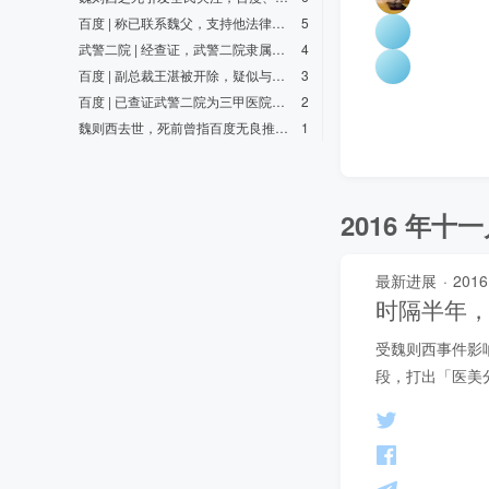
百度 | 称已联系魏父，支持他法律维权，魏父回应百度撒谎
5
武警二院 | 经查证，武警二院隶属莆田系康新公司
4
百度 | 副总裁王湛被开除，疑似与魏则西之死有关
3
百度 | 已查证武警二院为三甲医院，资质齐全
2
魏则西去世，死前曾指百度无良推荐、武警二院虚假疗法
1
2016 年十
最新进展
·
2016
时隔半年
受魏则西事件影
段，打出「医美