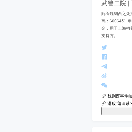
武警二院 
随着魏则西之死持
码：600645
金，用于上海柯
支持方。
魏则西事件如
港股“莆田系