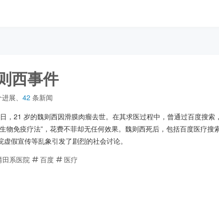
则西事件
个进展
、
42
条新闻
 月 12 日，21 岁的魏则西因滑膜肉瘤去世。在其求医过程中，曾通过百度搜
“生物免疫疗法”，花费不菲却无任何效果。魏则西死后，包括百度医疗搜
院虚假宣传等乱象引发了剧烈的社会讨论。
莆田系医院
百度
医疗