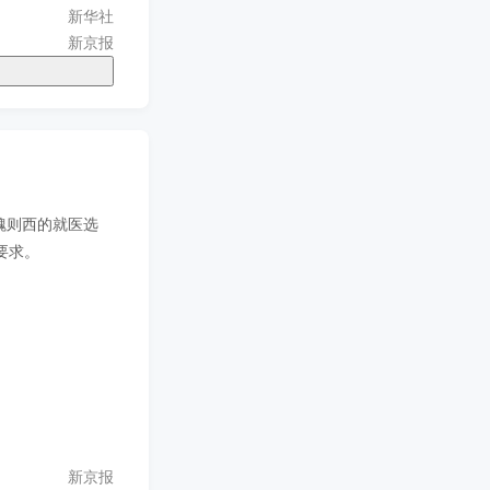
新华社
新京报
了魏则西的就医选
要求。
新京报