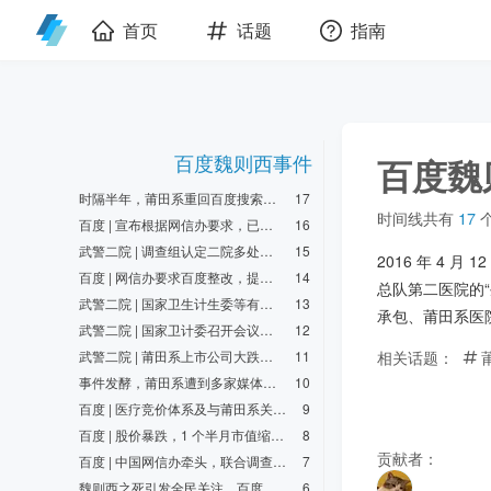
首页
话题
指南
百度魏则西事件
百度魏
时隔半年，莆田系重回百度搜索榜首
17
时间线共有
17
百度 | 宣布根据网信办要求，已完成整改
16
武警二院 | 调查组认定二院多处违规，涉嫌违法者将交由司法
15
2016 年 4
百度 | 网信办要求百度整改，提出三点整改意见
14
总队第二医院的
武警二院 | 国家卫生计生委等有关部门，将对武警二院进行调查
13
承包、莆田系医
武警二院 | 国家卫计委召开会议，禁止医院出租科室
12
相关话题：
武警二院 | 莆田系上市公司大跌，中源协和被迫停牌
11
事件发酵，莆田系遭到多家媒体曝光
10
百度 | 医疗竞价体系及与莆田系关系引发争议
9
百度 | 股价暴跌，1 个半月市值缩水 740 亿
8
贡献者：
百度 | 中国网信办牵头，联合调查组进驻百度
7
魏则西之死引发全民关注，百度、武警二院被起底
6