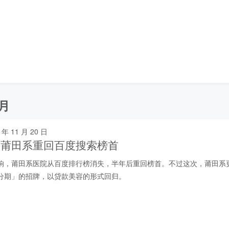
一月
 年 11 月 20 日
，莆田系重回百度搜索榜首
响，莆田系医院从百度排行榜消失，半年后重回榜首。不过这次，莆田系
分期」的招牌，以贷款美容的形式回归。