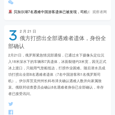
观察者网
贝加尔湖7名遇难中国游客遗体已被发现，司机或涉违规私下接
3
2 月 21 日
俄方打捞出全部遇难者遗体，身份全
部确认
2月21日，俄罗斯紧急情况部通报，已通过水下摄像头定位沉
入18米深水下的车辆和7具遗体，冰面裂缝约3米宽，因无正式
冰上渡口，只能用气垫船抵达，打捞作业困难。随后潜水员成
功打捞出全部8名遇难者遗体（7名中国游客和1名俄罗斯司
机）。伊尔库茨克州州长科布泽夫确认遇难人数并向家属致
哀。俄联邦侦查委员会确认8名遇难者身份已全部确认，幸存
者已接受讯问。