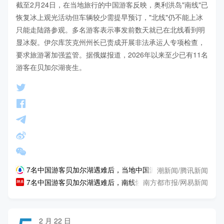
截至2月24日，在当地旅行的中国游客反映，奥利洪岛"南线"已
恢复冰上观光活动但车辆较少需提早预订，"北线"仍不能上冰
只能走陆路参观。多名游客表示事发前数天就已在北线看到明
显冰裂。伊尔库茨克州州长已责成开展非法承运人专项检查，
要求旅游署加强监管。据俄媒报道，2026年以来至少已有11名
游客在贝加尔湖丧生。
潮新闻/腾讯新闻
7名中国游客贝加尔湖遇难后，当地中国游客：很多冰面都有裂
南方都市报/网易新闻
7名中国游客贝加尔湖遇难后，南线恢复北线仍关闭
2 月 22 日