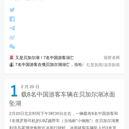
观察者网
又是贝加尔湖！7名中国游客溺亡
红星新闻/澎湃新闻
7名中国游客在俄贝加尔湖溺亡，当地检察机关已立案调查
1
2 月 20 日
载8名中国游客车辆在贝加尔湖冰面
坠湖
2月20日北京时间下午3时30分左右，一辆载有8名中国游客和
1名俄罗斯司机的UAZ越野车（当地称"小钢炮"）在贝加尔湖奥
利洪岛霍博伊角附近冰面行驶时，冰面破裂车辆坠入约3米宽