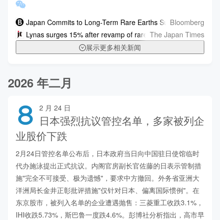
Bloomberg
Japan Commits to Long-Term Rare Earths Supply Deal With L
The Japan Times
Lynas surges 15% after revamp of rare earths deal with Japan
展示更多相关新闻
2026 年二月
8
2 月 24 日
日本强烈抗议管控名单，多家被列企
业股价下跌
2月24日管控名单公布后，日本政府当日向中国驻日使馆临时
代办施泳提出正式抗议。内阁官房副长官佐藤的日表示管制措
施"完全不可接受、极为遗憾"，要求中方撤回。外务省亚洲大
洋洲局长金井正彰批评措施"仅针对日本、偏离国际惯例"。在
东京股市，被列入名单的企业遭遇抛售：三菱重工收跌3.1%，
IHI收跌5.73%，斯巴鲁一度跌4.6%。彭博社分析指出，高市早