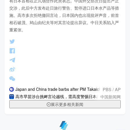
有日本首相在正式场合作此类表态。中国外交部次日提出严正
交涉，此后中方发布赴日旅行警告、暂停进口日本水产品等措
施。高市多次拒绝撤回言论，日本国内也出现批评声音，前首
相石破茂、鸠山由纪夫等对其言论提出异议。中日关系陷入严
重紧张。
PBS / AP
Japan and China trade barbs after PM Takaichi says an attack 
中国新闻网
高市早苗涉台挑衅言论越线，需高度警惕日本战略走向
展示更多相关新闻