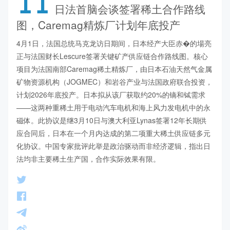
11
日法首脑会谈签署稀土合作路线
图，Caremag精炼厂计划年底投产
4月1日，法国总统马克龙访日期间，日本经产大臣赤�的場亮
正与法国财长Lescure签署关键矿产供应链合作路线图。核心
项目为法国南部Caremag稀土精炼厂，由日本石油天然气金属
矿物资源机构（JOGMEC）和岩谷产业与法国政府联合投资，
计划2026年底投产。日本拟从该厂获取约20%的镝和铽需求
——这两种重稀土用于电动汽车电机和海上风力发电机中的永
磁体。此协议是继3月10日与澳大利亚Lynas签署12年长期供
应合同后，日本在一个月内达成的第二项重大稀土供应链多元
化协议。中国专家批评此举是政治驱动而非经济逻辑，指出日
法均非主要稀土生产国，合作实际效果有限。