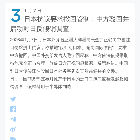
3
1 月 7 日
日本抗议要求撤回管制，中方驳回并
启动对日反倾销调查
2026年1月7日，日本外务省亚洲大洋洲局长金井正彰向中国驻
日使馆提出抗议，称措施"仅针对日本、偏离国际惯例"，要求
中方撤回。中国外交部发言人毛宁回应称，中方依法依规采取
措施完全正当合理，敦促日方正视问题根源、反思纠错。中国
驻日大使吴江浩驳回日本外务事务次官船越健裕的交涉。同
日，中国商务部宣布对原产于日本的进口二氯二氢硅发起反倾
销调查，该材料用于半导体制造。