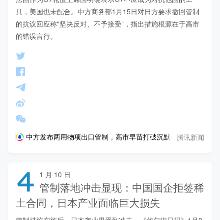
具，美国也未配合。中方商务部1月15日对日方要求撤回管制
的抗议回应称"坚决反对、不予接受"，指出措施根源在于高市
的错误言行。
腾讯新闻
中方发布两用物项出口管制，高市早苗打破沉默，表态"不接受"
4
1 月 10 日
管制落地冲击显现：中国国企拒签稀
土合同，日本产业面临巨大损失
管制措施实施后，日本产业界受到冲击。《华尔街日报》1月8