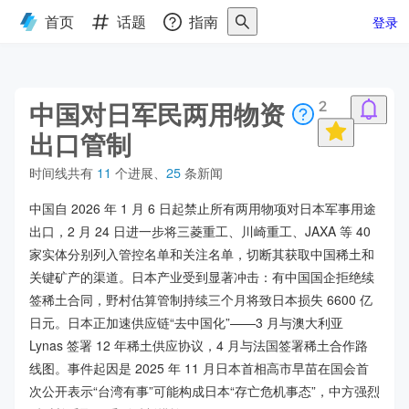
首页
话题
指南
登录
中国对日军民两用物资
2
出口管制
时间线共有
11
个进展
、
25
条新闻
中国自 2026 年 1 月 6 日起禁止所有两用物项对日本军事用途
出口，2 月 24 日进一步将三菱重工、川崎重工、JAXA 等 40
家实体分别列入管控名单和关注名单，切断其获取中国稀土和
关键矿产的渠道。日本产业受到显著冲击：有中国国企拒绝续
签稀土合同，野村估算管制持续三个月将致日本损失 6600 亿
日元。日本正加速供应链“去中国化”——3 月与澳大利亚
Lynas 签署 12 年稀土供应协议，4 月与法国签署稀土合作路
线图。事件起因是 2025 年 11 月日本首相高市早苗在国会首
次公开表示“台湾有事”可能构成日本“存亡危机事态”，中方强烈