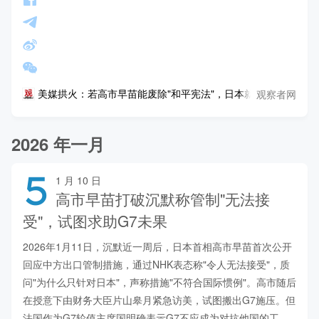
观察者网
美媒拱火：若高市早苗能废除"和平宪法"，日本就能在对抗中国
2026 年一月
5
1 月 10 日
高市早苗打破沉默称管制"无法接
受"，试图求助G7未果
2026年1月11日，沉默近一周后，日本首相高市早苗首次公开
回应中方出口管制措施，通过NHK表态称"令人无法接受"，质
问"为什么只针对日本"，声称措施"不符合国际惯例"。高市随后
在授意下由财务大臣片山皋月紧急访美，试图搬出G7施压。但
法国作为G7轮值主席国明确表示G7不应成为对抗他国的工