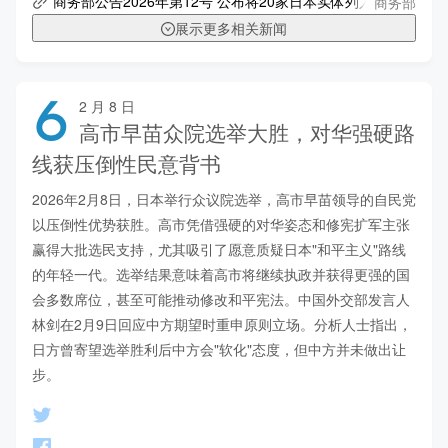
商务部
商务部公告2026年第12号 公布将20家日本实体列入关注名单
展示更多相关新闻
6
2 月 8 日
高市早苗众院选举大胜，对华强硬路
线获压倒性民意背书
2026年2月8日，日本举行众议院选举，高市早苗领导的自民党
以压倒性优势获胜。高市凭借强硬的对华姿态和修宪扩军主张
赢得大批选民支持，尤其吸引了愿意质疑日本"和平主义"路线
的年轻一代。选举结果意味着高市将继续执政并获得更强的国
会多数席位，甚至可能推动修改和平宪法。中国外交部发言人
林剑在2月9日回应中方期望时重申原则立场。分析人士指出，
日方曾寄望选举胜利后中方会"软化"态度，但中方并未做出让
步。